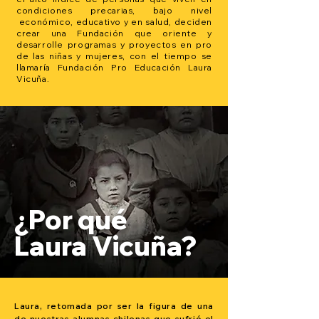
condiciones precarias, bajo nivel
económico, educativo y en salud, deciden
crear una Fundación que oriente y
desarrolle programas y proyectos en pro
de las niñas y mujeres, con el tiempo se
llamaría Fundación Pro Educación Laura
Vicuña.
¿Por qué
Laura Vicuña?
Laura, retomada por ser la figura de una
de nuestras alumnas chilenas que sufrió el